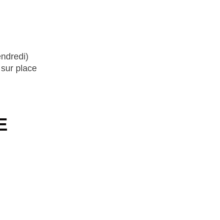
endredi)
 sur place
E