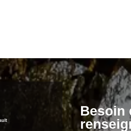
Besoin 
renseig
ault