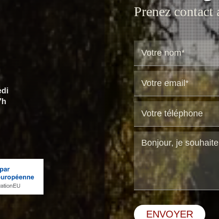
Prenez contact a
edi
7h
ENVOYER