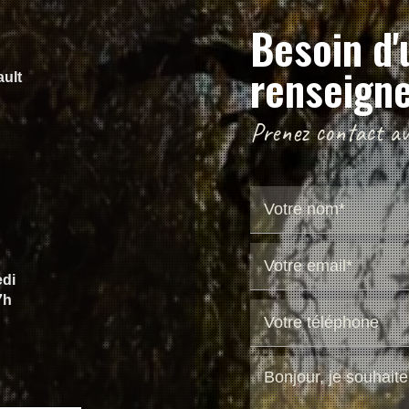
Besoin d'
renseign
ault
Prenez contact ave
edi
7h