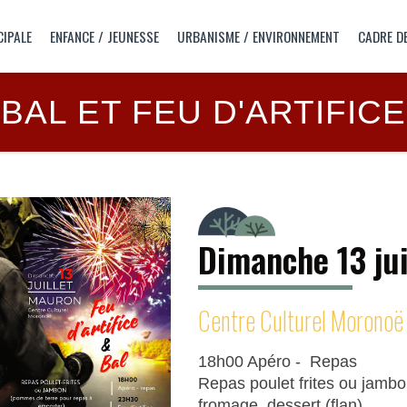
CIPALE
ENFANCE / JEUNESSE
URBANISME / ENVIRONNEMENT
CADRE DE
BAL ET FEU D'ARTIFICE
Dimanche 13 ju
Centre Culturel Moronoë
18h00 Apéro - Repas
Repas poulet frites ou jamb
fromage, dessert (flan).