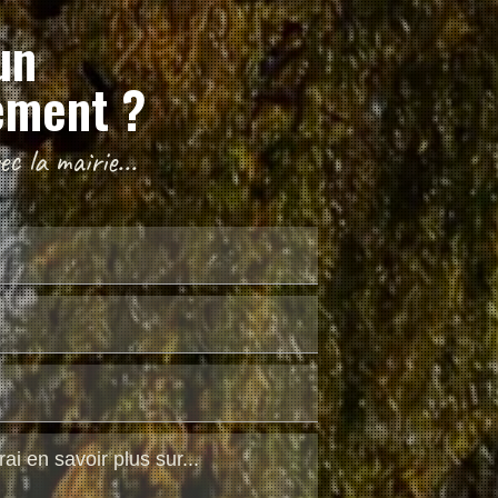
un
ement ?
c la mairie...